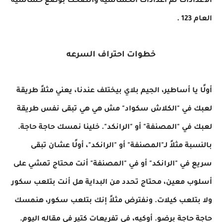
الاعدادات ثم اعدادات الحساسيه وانصحك بوضع حساسيه
العام 123 .
خطوات احتراف السرعه
أولًا يا أساطير، الجيم بلاي بيختلف عندنا، يعني مثلاً طريقة
لعبك في "الكلاش سكواد" مش هي هي تبقى نفس طريقة
لعبك في "المصنفة" أو "الرانكد". خلينا نمسك حاجة حاجة.
بالنسبة مثلاً لـ"المصنفة" أو "الرانكد"، أولًا عشان تبقى
سريع في "الرانكد" أو في "المصنفة" أنت محتاج تمشي على
أسلوب معين، محتاج تحدد من البداية هل أنت بتلعب سكور
ولا بتلعب كيلات. ونفترض مثلاً إنك بتلعب سكور، هنمسك
حاجة حاجة برضو. أوكيه، في تفريعات كتير في مقاله اليوم.