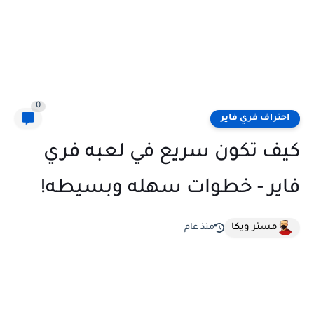
0
احتراف فري فاير
كيف تكون سريع في لعبه فري
فاير - خطوات سهله وبسيطه!
مستر ويكا
منذ عام