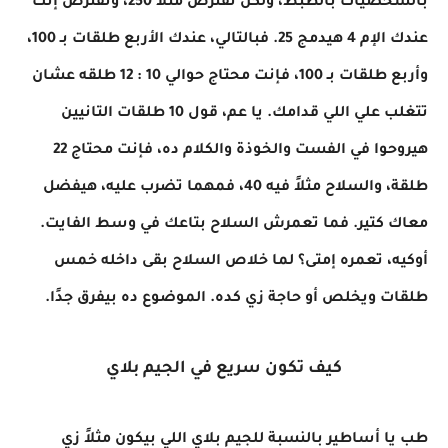
بالشخصيات بالظبط، ولكن نفترض مثلاً 250، ونفترض إنك
عندك الإم 4 هيدمج 25. فبالتالي، عندك الأربع طلقات بـ 100،
وأربع طلقات بـ 100، فإنت محتاج حوالي 10 : 12 طلقه عشان
تتغلب علي اللي قدامك. يا عم، قول 10 طلقات التانيين
هيروحوا في الفست والخوذة والكلام ده، فإنت محتاج 22
طلقة، والسلاح مثلاً فيه 40، فمهما تضرب عليه، هيفضل
معاك كتير. فما تعمرش السلاح بتاعك في وسط الفايت.
أوكيه، تعمره إمتى؟ لما خلاص السلاح بقى داخله خمس
طلقات ويخلص أو حاجة زي كده. الموضوع ده بيفرق جدًا.
كيف تكون سريع في الجيم بلاي
طب يا أساطير بالنسبة للجيم بلاي اللي بيكون مثلاً زي