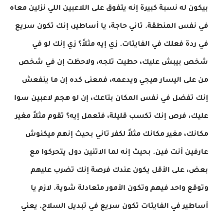
بيكون له نسبة كبيرة إنه يتفوق على اللاعبين اللي نزلين معاه
في نفس المنطقة. تاني حاجة، يا أساطير، إنك تكون سريع
في ردة فعلك في الفايتات. زي إيه مثلاً؟ زي إنك لو في
شخص بيبش عليك، حطيت تلجه، ولاحظت إن في شخص
من على اليسار هيجي ويدعمه، فمعنى كده إن ما ينفعش
إنك تفضل في نفس المكان بتاعك، إن لو هجم لاعبين سوا
عليك، فرص إنك تكسب قليلة، فتعمل إيه؟ تقوم مثلاً مغير
مكانك، مغير مكانك مثلاً لكفر تاني بحيث إنهم ميكنوش
عارفين أنت فين. بحيث إنه لما الاتنين دول يتحركوا مع
بعض، على الأقل يكون عندك فرصة إنك تضرب عليهم
وتوقع واحد فيهم وتكون الأمور متعادلة شوية. لازم يا
أساطير في الفايتات تكون سريع في تبديل السلاح. يعني