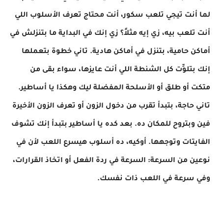
لما أنت تيجي تلعب سكور، أنت محتاج تعرف الأسلوب اللي
أنت تلعب بيه، زي إيه مثلاً؟ زي إنك في البداية ما بتنزلش في
أماكن حامية، بتنزل في أماكن هادية. تاني خطوة بتعملها
إنك بتلوِّت كل الشنطة اللي أنت عايزها، سواء بقى من
متكت أو طلق أو الأسلحة المفضلة ليك وهكذا يا أساطير.
تاني حاجة، بتبدأ تقرب من دخول الزون أو تعرف الزون الأخيرة
فين وبتروح للمكان ده. بعد كده يا أساطير بتبدأ إنك تشوف
الفايتات وتوجهها. أوكيه، ده أسلوب هيسرع اللعب لأن في
نوعين من السرعة: السرعة في ردة الفعل أو اتخاذ القرارات،
وفي سرعة في اللعب ذات نفسك.